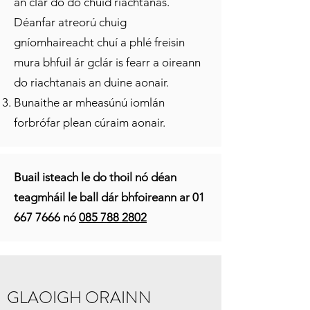
an clár do do chuid riachtanas.
Déanfar atreorú chuig
gníomhaireacht chuí a phlé freisin
mura bhfuil ár gclár is fearr a oireann
do riachtanais an duine aonair.
Bunaithe ar mheasúnú iomlán
forbrófar plean cúraim aonair.
Buail isteach le do thoil nó déan
teagmháil le ball dár bhfoireann ar
01
667 7666
nó
085 788 2802
GLAOIGH ORAINN