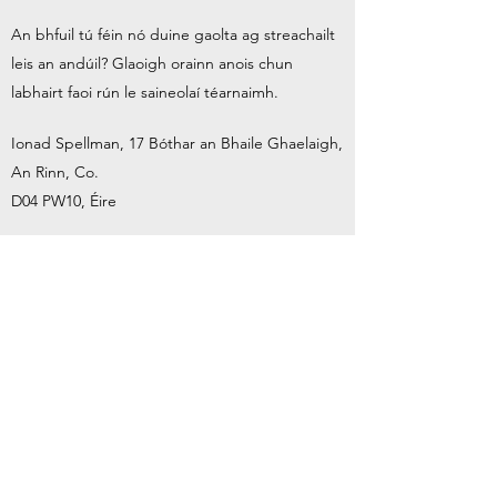
An bhfuil tú féin nó duine gaolta ag streachailt
leis an andúil? Glaoigh orainn anois chun
labhairt faoi rún le saineolaí téarnaimh.
Ionad Spellman, 17 Bóthar an Bhaile Ghaelaigh,
An Rinn, Co.
D04 PW10, Éire
eolas@rdrd.ie
01 667 7666
TÉARMAÍ ⁊
COINNÍOLLACHA