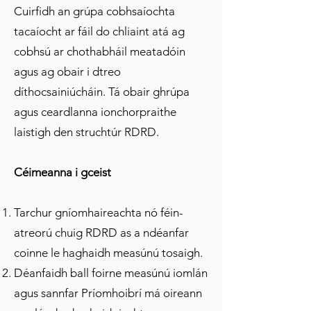
Cuirfidh an grúpa cobhsaíochta
tacaíocht ar fáil do chliaint atá ag
cobhsú ar chothabháil meatadóin
agus ag obair i dtreo
díthocsainiúcháin. Tá obair ghrúpa
agus ceardlanna ionchorpraithe
laistigh den struchtúr RDRD.
Céimeanna i gceist
Tarchur gníomhaireachta nó féin-
atreorú chuig RDRD as a ndéanfar
coinne le haghaidh measúnú tosaigh.
Déanfaidh ball foirne measúnú iomlán
agus sannfar Príomhoibrí má oireann