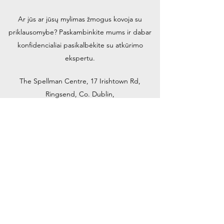
Ar jūs ar jūsų mylimas žmogus kovoja su
priklausomybe? Paskambinkite mums ir dabar
konfidencialiai pasikalbėkite su atkūrimo
ekspertu.
The Spellman Centre, 17 Irishtown Rd,
Ringsend, Co. Dublin,
D04 PW10, Airija
info@rdrd.ie
01 667 7666
SĄLYGOS IR NUOSTATOS