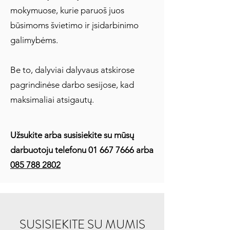
mokymuose, kurie paruoš juos
būsimoms švietimo ir įsidarbinimo
galimybėms.
Be to, dalyviai dalyvaus atskirose
pagrindinėse darbo sesijose, kad
maksimaliai atsigautų.
Užsukite arba susisiekite su mūsų
darbuotoju telefonu
01 667 7666
arba
085 788 2802
SUSISIEKITE SU MUMIS