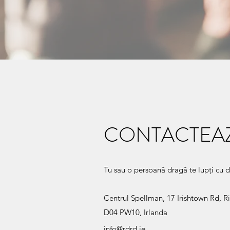
CONTACTEA
Tu sau o persoană dragă te lupți cu 
Centrul Spellman, 17 Irishtown Rd, R
D04 PW10, Irlanda
info@rdrd.ie