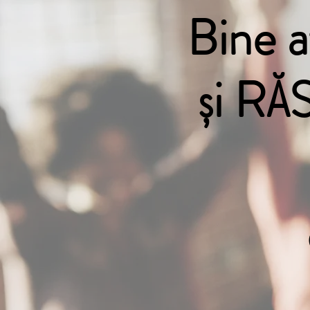
Bine 
și R