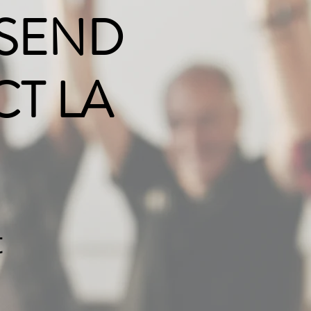
NGSEND
CT LA
t