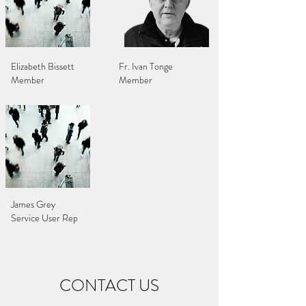
Elizabeth Bissett
Fr. Ivan Tonge
Member
Member
James Grey
Service User Rep
CONTACT US