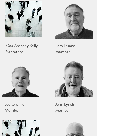
Gda Anthony Kelly
Tom Dunne
Secretary
Member
Joe Grennell
John Lynch
Member
Member