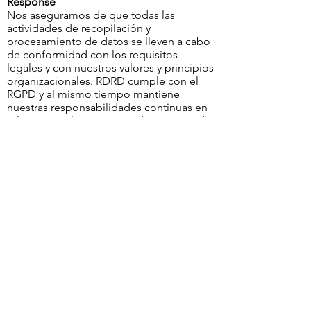
Response
Nos aseguramos de que todas las
actividades de recopilación y
procesamiento de datos se lleven a cabo
de conformidad con los requisitos
legales y con nuestros valores y principios
organizacionales. RDRD cumple con el
RGPD y al mismo tiempo mantiene
nuestras responsabilidades continuas en
relación con la prestación de servicios de
acuerdo con la legislación pertinente de
la siguiente manera:
• Como parte del trabajo en las áreas de
prestación de servicios, RDRD como
controlador de datos puede procesar y
compartir datos sobre una base legal con
las autoridades locales (condados o
ayuntamientos), An Garda Síochána,
Health Service Executive, TUSLA, Health
Research Board , departamentos
gubernamentales (Departamento de
Protección Social) según la Ley de
Vivienda (Disposiciones Diversas) de 2014
u otra legislación pertinente.