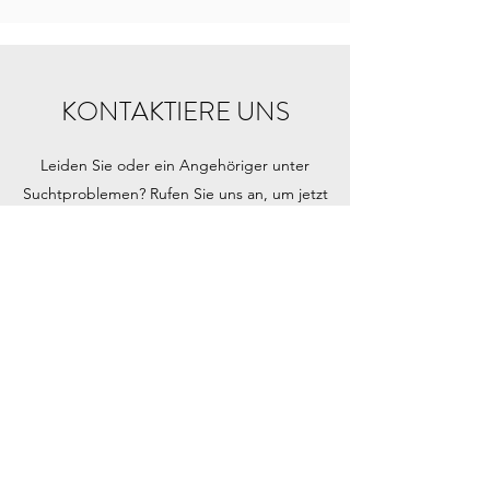
KONTAKTIERE UNS
Leiden Sie oder ein Angehöriger unter
Suchtproblemen? Rufen Sie uns an, um jetzt
vertraulich mit einem
Wiederherstellungsexperten zu sprechen.
Das Spellman Centre, 17 Irishtown Rd,
Ringsend, Grafschaft Dublin,
D04 PW10, Irland
info@rdrd.ie
01 667 7666